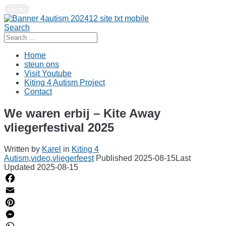
Skip
menu
to
content
Search
Search
for:
Home
steun ons
Visit Youtube
Kiting 4 Autism Project
Contact
We waren erbij – Kite Away
vliegerfestival 2025
Written by
Karel
in
Kiting 4
Autism
,
video
,
vliegerfeest
Published 2025-08-15
Last
Updated 2025-08-15
Facebook
Email
Pinterest